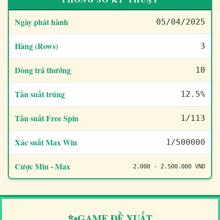
Ngày phát hành
05/04/2025
Hàng (Rows)
3
Dòng trả thưởng
10
Tần suất trúng
12.5%
Tần suất Free Spin
1/113
Xác suất Max Win
1/500000
Cược Min - Max
2.000 - 2.500.000 VND
✨
GAME ĐỀ XUẤT