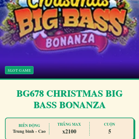
SLOT GAME
BG678 CHRISTMAS BIG
BASS BONANZA
THẮNG MAX
CUỘN
BIẾN ĐỘNG
x2100
5
Trung bình - Cao