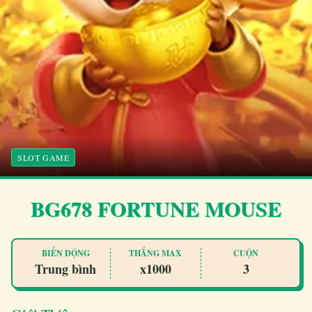
SLOT GAME
BG678 FORTUNE MOUSE
BIẾN ĐỘNG
THẮNG MAX
CUỘN
Trung bình
x1000
3