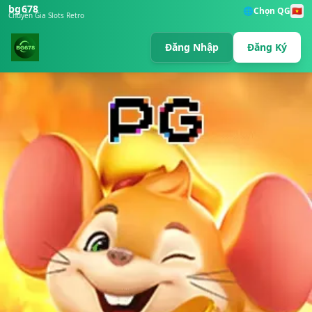
bg678
🌐
Chọn QG
🇻🇳
Chuyên Gia Slots Retro
Đăng Nhập
Đăng Ký